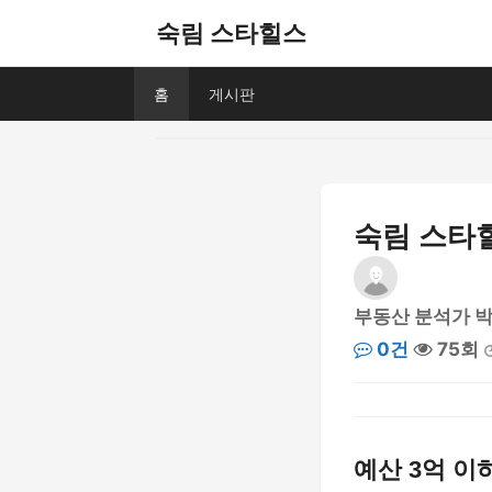
숙림 스타힐스
홈
게시판
숙림 스타
부동산 분석가 
0건
75회
예산 3억 이