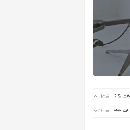
숙림 스타
이전글
숙림 스
다음글