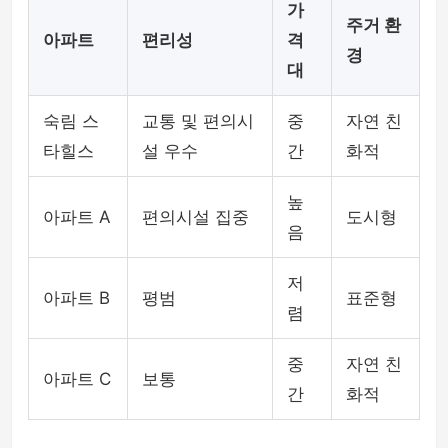
가
주거 환
아파트
편리성
격
경
대
숙림 스
교통 및 편의시
중
자연 친
타힐스
설 우수
간
화적
높
아파트 A
편의시설 집중
도시형
음
저
아파트 B
평범
표준형
렴
중
자연 친
아파트 C
보통
간
화적