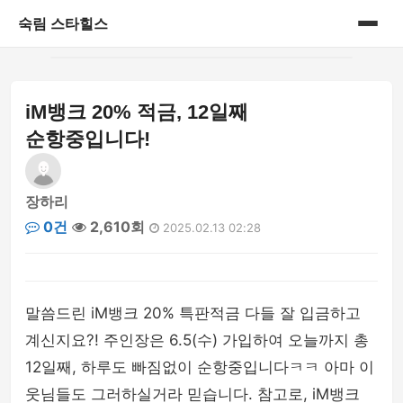
숙림 스타힐스
홈
iM뱅크 20% 적금, 12일째
게시판
순항중입니다!
장하리
0건
2,610회
2025.02.13 02:28
말씀드린 iM뱅크 20% 특판적금 다들 잘 입금하고
계신지요?! 주인장은 6.5(수) 가입하여 오늘까지 총
12일째, 하루도 빠짐없이 순항중입니다ㅋㅋ 아마 이
웃님들도 그러하실거라 믿습니다. 참고로, iM뱅크