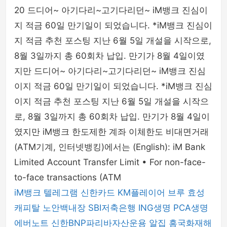
20 드디어~ 아기다리~고기다리던~ iM뱅크 진심이
지 적금 60일 만기일이 되었습니다. *iM뱅크 진심이
지 적금 추천 포스팅 지난 6월 5일 개설을 시작으로,
8월 3일까지 총 60회차 납입. 만기가 8월 4일이였
지만 드디어~ 아기다리~고기다리던~ iM뱅크 진심
이지 적금 60일 만기일이 되었습니다. *iM뱅크 진심
이지 적금 추천 포스팅 지난 6월 5일 개설을 시작으
로, 8월 3일까지 총 60회차 납입. 만기가 8월 4일이
였지만 iM뱅크 한도제한 계좌 이체한도 비대면거래
(ATM기계, 인터넷뱅킹)에서는 (English): iM Bank
Limited Account Transfer Limit • For non-face-
to-face transactions (ATM
iM뱅크
텔레그램
신한카드
KM플레이어
브루
효성
캐피탈
노안백내장
SBI저축은행
ING생명
PCA생명
에버노트
신한BNP파리바자산운용
알집
흥국화재해