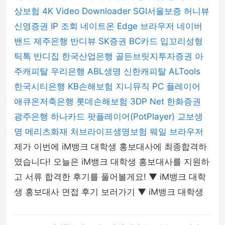
상보험
4K Video Downloader
SGI서울보증
허니뷰
신영증권
IP 조회
네이트온
Edge 브라우저
네이버
밴드
제주은행
반디뷰
SK증권
BC카드
입꼬리성형
틱톡
반디집
한국산업은행
골든브릿지투자증권
아
주캐피탈
우리은행
ABL생명
신한캐피탈
ALTools
한국시티은행
KB손해보험
지니뮤직 PC 플레이어
애큐온저축은행
롯데손해보험
3DP Net
한화증권
광주은행
하나카드
팟플레이어(PotPlayer)
교보생
명
메리츠화재
처브라이프생명보험
웨일 브라우저
제가 이번에 iM뱅크 대학생 홍보대사에 최종합격하
였습니다! 오늘은 iM뱅크 대학생 홍보대사를 지원하
고 서류 합격한 후기를 풀어볼게요! ▼ iM뱅크 대학
생 홍보대사 면접 후기 보러가기 ▼ iM뱅크 대학생