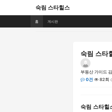
숙림 스타힐스
홈
게시판
숙림 스타
부동산 가이드 
0건
82회
숙림 스타힐스